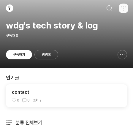
검색하기
티스토리
wdg's tech story & log
구독자
0
구독하기
방명록
신고하기 레이어
열기
인기글
contact
0
0
조회
2
분류 전체보기
주요 글 목록